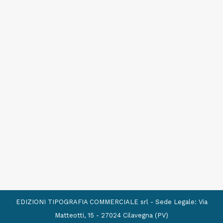
EDIZIONI TIPOGRAFIA COMMERCIALE srl - Sede Legale: Via
Matteotti, 15 - 27024 Cilavegna (PV)